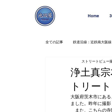
Home
全ての記事
鉄道沿線：近鉄南大阪線
ストリートビュー
史跡探訪（幕末編）：京都
グ
浄土真宗
屋外撮影：公共施設
屋内撮影
トリート
大阪府茨木市にある
八尾枚方線
地元産品（大阪近
ました。昨年に撮影
　また、こちらの寺