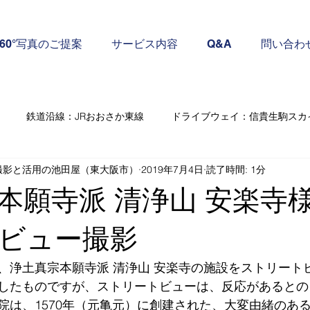
360°写真のご提案
サービス内容
Q&A
問い合わ
鉄道沿線：JRおおさか東線
ドライブウェイ：信貴生駒スカ
撮影と活用の池田屋（東大阪市）
2019年7月4日
読了時間: 1分
ーグルストリートビュー撮影
屋外撮影：自然・アウトドア
本願寺派 清浄山 安楽寺
：介護・病院などの施設
屋内撮影：寺社仏閣
大阪府茨木市
ビュー撮影
、浄土真宗本願寺派 清浄山 安楽寺の施設をストリート
郊農産物）：京都府南部
ヤフオクなどのアカウント開設・運営支
したものですが、ストリートビューは、反応があるとの
院は、1570年（元亀元）に創建された、大変由緒のあ