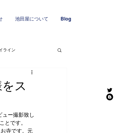
せ
池田屋について
Blog
イライン
屋外撮影：歴史的建造物
様をス
東大阪市の経済
ビュー撮影致し
援
ことです。
るお寺です。元