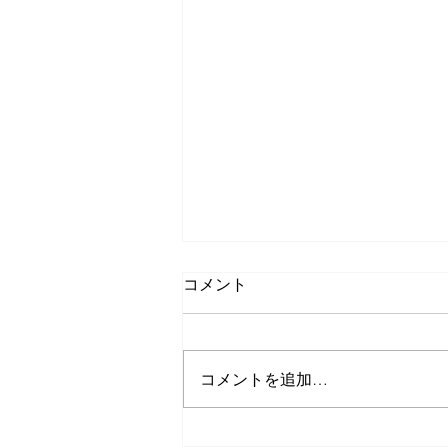
特別養護老人ホーム ハートフ
コメント
ルふしお様の施設（紅葉館）
をストリートビュー撮影
大阪府池田市にある、特別養護老
人ホーム ハートフルふしお様の
コメントを追加…
施設をストリートビュー撮影致し
ました。この程「紅葉館」を増築
し、増床オープン（2019.6.1よ