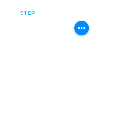
3
STEP
撮影の打ち合わせ・見積提出
4
STEP
ストリートビュー（360°写真）撮
影
5
STEP
料金のお支払い（カード払いで
もOK
）
※電子請求書を送付