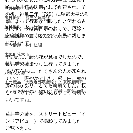
頃に葛井連の氏寺として創建され、そ
屋外撮影：自然・アウトドア
の後、神亀二年（725）に聖武天皇の勅
屋外撮影：歴史的建造物
願によって行基が開眼したと伝わる古
屋外撮影：公共施設
刹です。今は真言宗のお寺で、厄除・
安産祈願のお寺として、市民に親しま
屋内撮影：介護・病院などの施設
れています。
屋内撮影：寺社仏閣
大阪府茨木市
季節的に、藤の花が見頃でしたので、
東大阪市の経済
葛井寺の藤まつりに行ってきました。
藤の花を見に、たくさんの人が来られ
八尾枚方線
ていて、賑やかでした。紫、白、赤の
地元産品（大阪近郊農産物）：京都府南部
藤の花があり、とても綺麗でした。桜
ヤフオクなどのアカウント開設・運営支援
もいいですが、藤の花もすごく綺麗で
いいですね。
葛井寺の藤を、ストリートビュー（イ
ンドアビュー）で撮影してみました。
ご覧下さい。