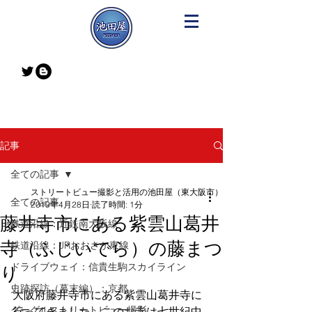
記事
全ての記事
ストリートビュー撮影と活用の池田屋（東大阪市）
全ての記事
2019年4月28日
読了時間: 1分
藤井寺市にある紫雲山葛井
鉄道沿線：近鉄南大阪線
寺（ふじいでら）の藤まつ
鉄道沿線：JRおおさか東線
ドライブウェイ：信貴生駒スカイライン
り
史跡探訪（幕末編）：京都
大阪府藤井寺市にある紫雲山葛井寺に
グーグルストリートビュー撮影
行ってきました。このお寺は七世紀中